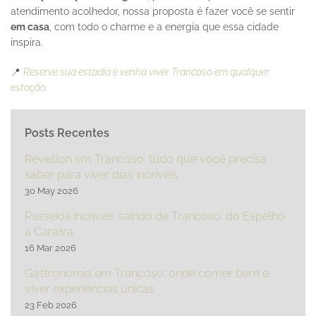
atendimento acolhedor, nossa proposta é fazer você se sentir
em casa
, com todo o charme e a energia que essa cidade
inspira.
📍
Reserve sua estadia e venha viver Trancoso em qualquer
estação.
Posts Recentes
Réveillon em Trancoso: tudo que você precisa
saber para viver dias incríveis
30 May 2026
Passeios incríveis saindo de Trancoso: do Espelho
a Caraíva
16 Mar 2026
Gastronomia em Trancoso: onde comer bem e
viver experiências únicas
23 Feb 2026