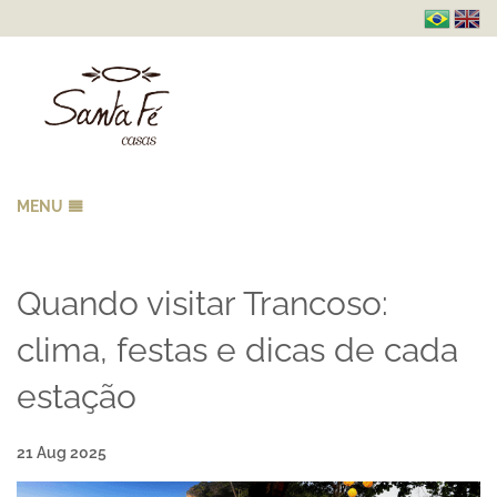
MENU
HOME
A SANTA FÉ
Quando visitar Trancoso:
B
RESERVAS
B
clima, festas e dicas de cada
GALERIA
B
estação
LOCALIZAÇÃO
DICAS & EXPERIÊNCIAS
21 Aug 2025
CONTATO